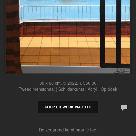
80 x 60 cm, © 2022, € 350,00
Tweedimensionaal | Schilderkunst | Acryl | Op doek
KOOP DIT WERK VIA EXTO
De zeearend komt naar je toe.