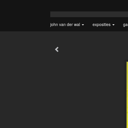
john van der wal
exposities
ga