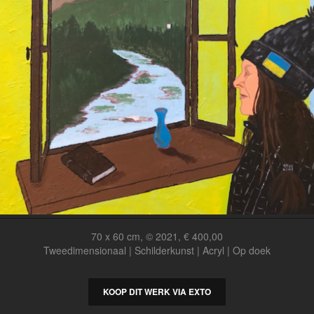
70 x 60 cm, © 2021, € 400,00
Tweedimensionaal | Schilderkunst | Acryl | Op doek
KOOP DIT WERK VIA EXTO