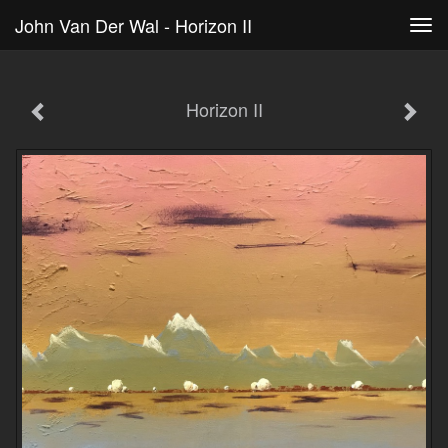
John Van Der Wal - Horizon II
Tog
navi
Horizon II